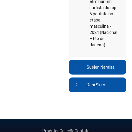
eliminar um
surfista do top
5 paulista na
etapa
masculina -
2024 (Nacional
– Rio de
Janeiro)
Suelen Naraisa
Dani Skim
Produtos
Coleção
Contato